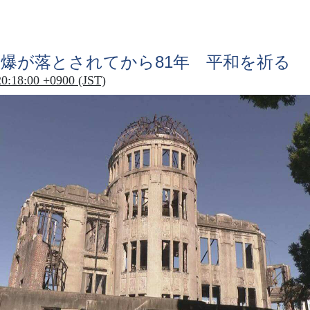
原爆
が
落
とされてから81
年
平和
を
祈
る
20:18:00 +0900 (JST)