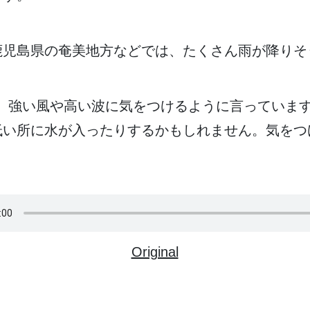
鹿児島県
の
奄美地方
などでは、たくさん
雨
が
降
りそ
、
強
い
風
や
高
い
波
に
気
をつけるように
言
っていま
低
い
所
に
水
が
入
ったりするかもしれません。
気
をつ
Original