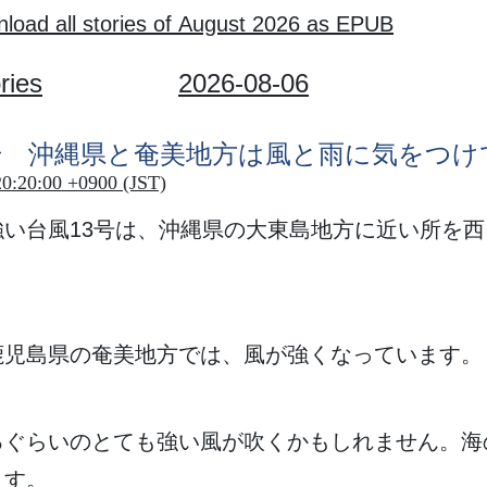
load all stories of August 2026 as EPUB
ries
2026-08-06
号
沖縄県
と
奄美地方
は
風
と
雨
に
気
をつけ
20:20:00 +0900 (JST)
強
い
台風
13
号
は、
沖縄県
の
大東島地方
に
近
い
所
を
西
鹿児島県
の
奄美地方
では、
風
が
強
くなっています。
るぐらいのとても
強
い
風
が
吹
くかもしれません。
海
ます。