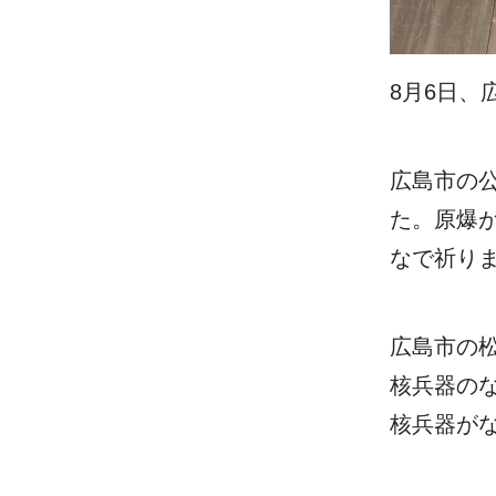
8
月
6日
、
広島市
の
た。
原爆
なで
祈
り
広島市
の
核兵器
の
核兵器
が