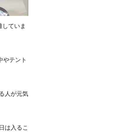
難
していま
中
やテント
る
人
が
元気
日
は
入
るこ