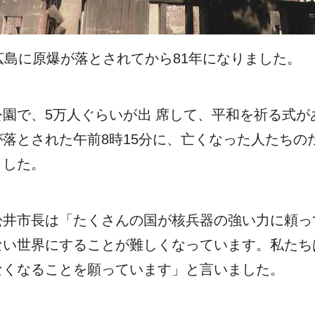
広島
に
原爆
が
落
とされてから81
年
になりました。
公園
で、5
万
人
ぐらいが
出席
して、
平和
を
祈
る
式
が
が
落
とされた
午前
8
時
15
分
に、
亡
くなった
人
たちの
ました。
松井
市長
は「たくさんの
国
が
核兵器
の
強
い
力
に
頼
っ
ない
世界
にすることが
難
しくなっています。
私
たち
なくなることを
願
っています」と
言
いました。