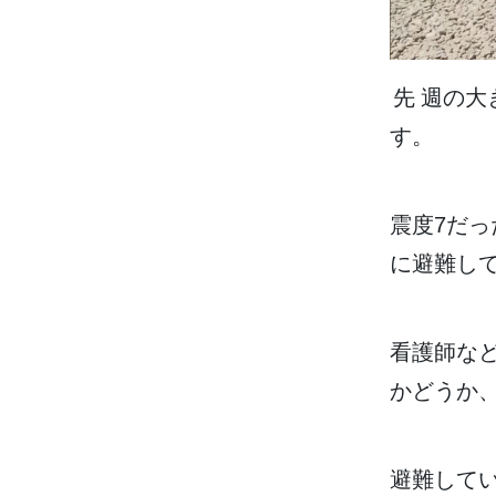
先週
の
大
す。
震度
7だっ
に
避難
し
看護師
な
かどうか
避難
して