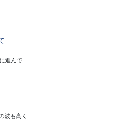
て
に
進
んで
の
波
も
高
く