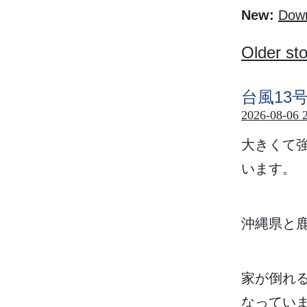
New:
Down
Older sto
台風
13
2026-08-06 
大
きくて
います。
沖縄県
と
家
が
倒
れ
なってい