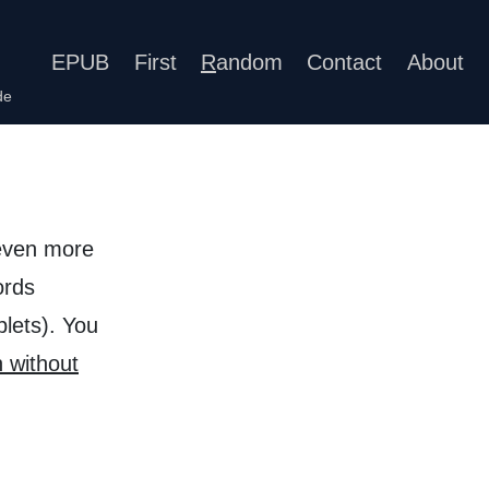
EPUB
First
R
andom
Contact
About
de
ven more
ords
lets). You
n without