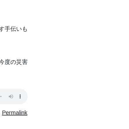
す
手伝
いも
今度
の
災害
Permalink