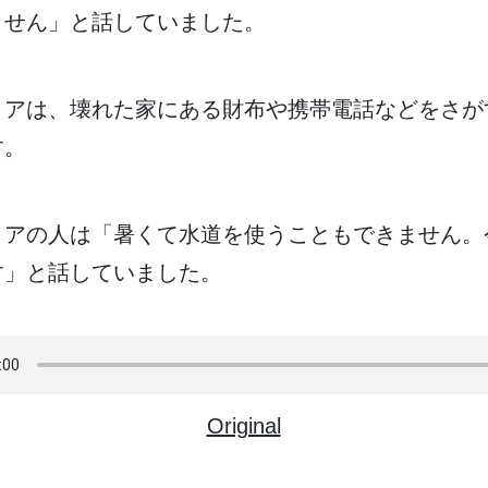
ません」と
話
していました。
ィアは、
壊
れた
家
にある
財布
や
携帯電話
などをさが
す。
ィアの
人
は「
暑
くて
水道
を
使
うこともできません。
す」と
話
していました。
Original