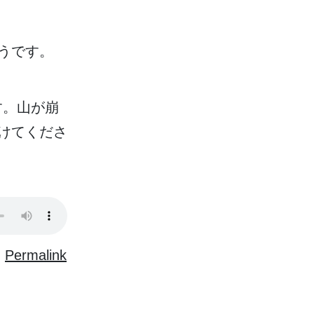
うです。
す。
山
が
崩
けてくださ
Permalink