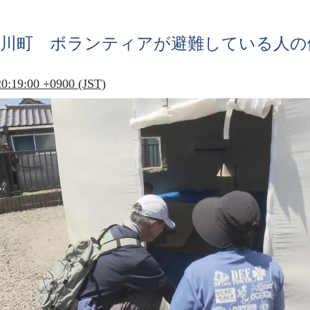
川町
ボランティアが
避難
している
人
の
20:19:00 +0900 (JST)