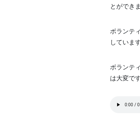
とができ
ボランテ
していま
ボランテ
は
大変
で