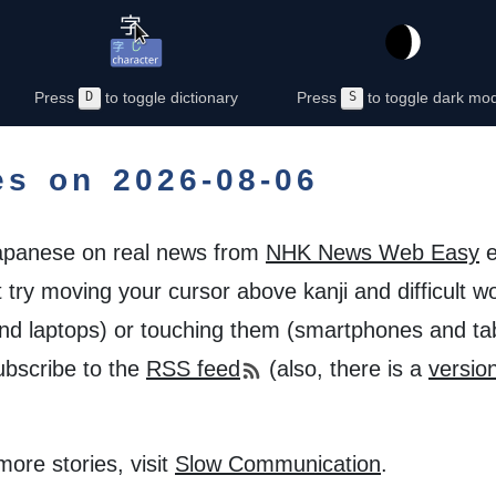
Press
D
to toggle dictionary
Press
S
to toggle dark mo
es on 2026-08-06
apanese on real news from
NHK News Web Easy
e
t try moving your cursor above kanji and difficult w
nd laptops) or touching them (smartphones and tab
ubscribe to the
RSS feed
(also, there is a
versio
ore stories, visit
Slow Communication
.