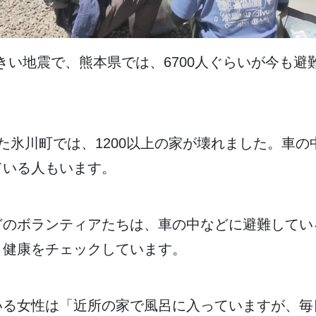
きい
地震
で、
熊本県
では、6700
人
ぐらいが
今
も
避
た
氷川町
では、1200
以上
の
家
が
壊
れました。
車
の
ている
人
もいます。
どのボランティアたちは、
車
の
中
などに
避難
してい
、
健康
をチェックしています。
いる
女性
は「
近所
の
家
で
風呂
に
入
っていますが、
毎