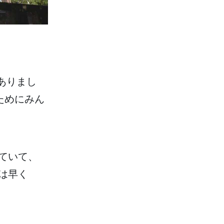
ありまし
ためにみん
ていて、
は
早
く