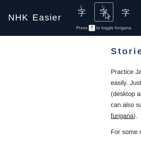
NHK
Easier
Press
F
to toggle furigana
Stori
Practice J
easily. Jus
(desktop a
can also s
furigana
).
For some m