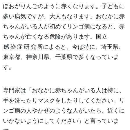
ほおがりんごのように
赤
くなります。
子
どもに
多
い
病気
ですが、
大人
もなります。おなかに
赤
ちゃんがいる
人
が
初
めてリンゴ
病
になると、
赤
ちゃんが
亡
くなる
危険
があります。
国立
感染症
研究所
によると、
今
は
特
に、
埼玉県
、
東京都
、
神奈川県
、
千葉県
で
多
くなっていま
す。
専門家
は「おなかに
赤
ちゃんがいる
人
は
特
に、
手
を
洗
ったりマスクをしたりしてください。リ
ンゴ
病
の
人
やかぜのような
人
がいたら、
近
くに
いかないようにしてください」と
言
っていま