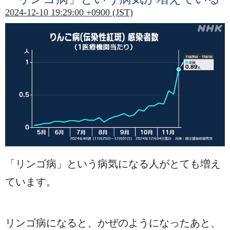
2024-12-10 19:29:00 +0900 (JST)
「リンゴ
病
」という
病気
になる
人
がとても
増
え
ています。
リンゴ
病
になると、かぜのようになったあと、