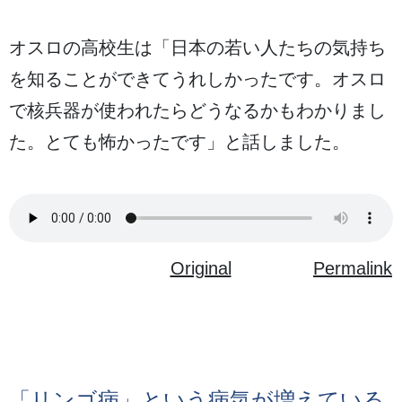
オスロの
高校生
は「
日本
の
若
い
人
たちの
気持
ち
を
知
ることができてうれしかったです。オスロ
で
核兵器
が
使
われたらどうなるかもわかりまし
た。とても
怖
かったです」と
話
しました。
Original
Permalink
「リンゴ
病
」という
病気
が
増
えている