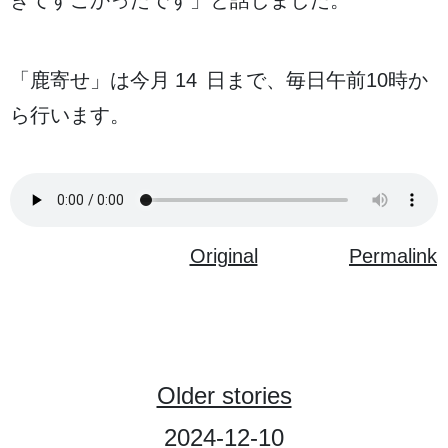
「
鹿
寄
せ」は
今月
14日
まで、
毎日
午前
10
時
か
ら
行
います。
Original
Permalink
Older stories
2024-12-10