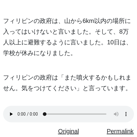
フィリピンの
政府
は、
山
から6km
以内
の
場所
に
入
ってはいけないと
言
いました。そして、8
万
人
以上
に
避難
するように
言
いました。
10日
は、
学校
が
休
みになりました。
フィリピンの
政府
は「また
噴火
するかもしれま
せん。
気
をつけてください」と
言
っています。
Original
Permalink