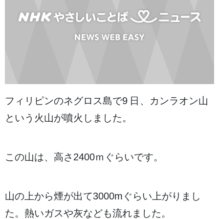
フィリピンのネグロス
島
で
9日
、カンラオン
山
という
火山
が
噴火
しました。
この
山
は、
高
さ2400ｍぐらいです。
山
の
上
から
煙
が
出
て3000mぐらい
上
がりまし
た。
熱
いガスや
灰
なども
流
れました。