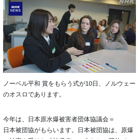
ノーベル
平和
賞
をもらう
式
が
10日
、ノルウェー
のオスロであります。
今年
は、
日本
原水爆
被害者
団体
協議会
＝
日本被団協
がもらいます。
日本被団協
は、
原爆