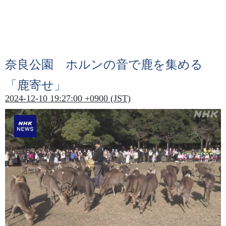
奈良公園
ホルンの
音
で
鹿
を
集
める
「
鹿
寄
せ」
2024-12-10 19:27:00 +0900 (JST)