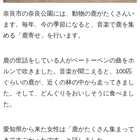
奈良市
の
奈良公園
には、
動物
の
鹿
がたくさんい
ます。
毎年
、
今
の
季節
になると、
音楽
で
鹿
を
集
める「
鹿
寄
せ」を
行
います。
鹿
の
世話
をしている
人
がベートーベンの
曲
をホ
ルンで
吹
きました。
音楽
が
聞
こえると、100
匹
ぐらいの
鹿
が、
近
くの
林
の
中
から
走
ってきまし
た。そして、どんぐりをおいしそうに
食
べまし
た。
愛知県
から
来
た
女性
は「
鹿
がたくさん
集
まって
きてすごかったです」と
話
しました。