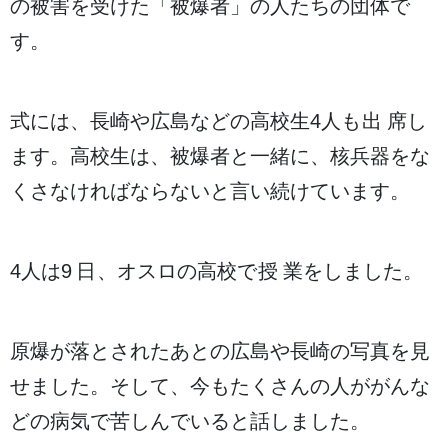
の
被害
を
受
けた「
被爆者
」の
人
たちの
団体
で
す。
式
には、
長崎
や
広島
などの
高校生
4
人
も
出席
し
ます。
高校生
は、
被爆者
と
一緒
に、
核兵器
をな
くさなければならないと
言
い
続
けています。
4
人
は
9日
、オスロの
高校
で
授業
をしました。
原爆
が
落
とされたあとの
広島
や
長崎
の
写真
を
見
せました。そして、
今
もたくさんの
人
ががんな
どの
病気
で
苦
しんでいると
話
しました。