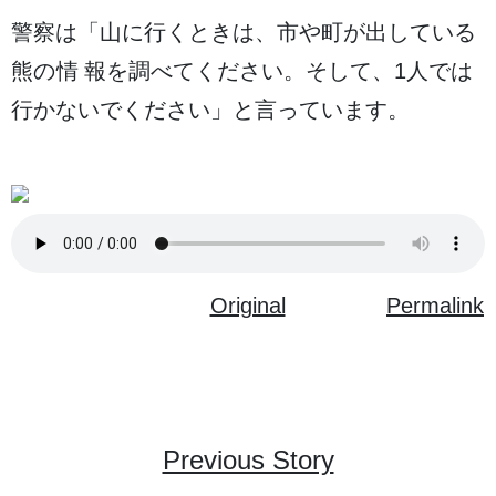
警察
は「
山
に
行
くときは、
市
や
町
が
出
している
熊
の
情報
を
調
べてください。そして、
1人
では
行
かないでください」と
言
っています。
Original
Permalink
Previous Story