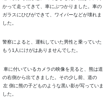
かって
走
ってきて、
車
にぶつかりました。
車
の
ガラスにひびができて、ワイパーなどが
壊
れま
した。
警察
によると、
運転
していた
男性
と
乗
っていた
もう
1人
にけがはありませんでした。
車
に
付
いているカメラの
映像
を
見
ると、
熊
は
道
の
右側
から
出
てきました。その
少
し
前
、
道
の
左側
に
熊
の
子
どものような
黒
い
影
が
写
っていま
した。