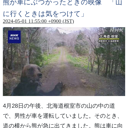
熊
が
車
にぶつかったときの
映像
「
山
に
行
くときは
気
をつけて」
2024-05-01 11:55:00 +0900 (JST)
4
月
28
日
の
午後
、
北海道
根室市
の
山
の
中
の
道
で、
男性
が
車
を
運転
していました。そのとき、
道
の
横
から
熊
が
急
に
出
てきました。
熊
は
車
に
向