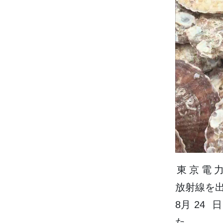
東京電
放射線
を
8
月
24日
た。