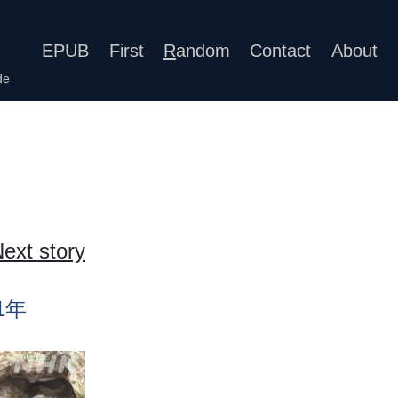
EPUB
First
R
andom
Contact
About
de
ext story
1
年