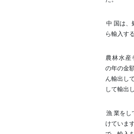
中国
は、
ら
輸入
す
農林水産
の
年
の
金
ん
輸出
し
して
輸出
漁業
をし
けていま