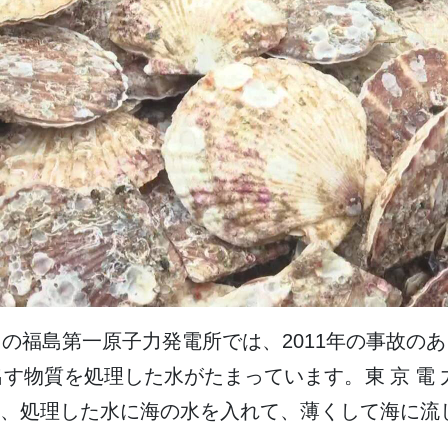
力
の
福島第一
原子力
発電所
では、2011
年
の
事故
のあ
出
す
物質
を
処理
した
水
がたまっています。
東京電
、
処理
した
水
に
海
の
水
を
入
れて、
薄
くして
海
に
流