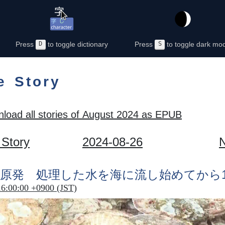
Press
D
to toggle dictionary
Press
S
to toggle dark mo
e Story
load all stories of August 2024 as EPUB
 Story
2024-08-26
N
原発
処理
した
水
を
海
に
流
し
始
めてから
16:00:00 +0900 (JST)