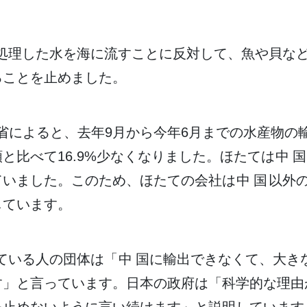
処理
した
水
を
海
に
流
すことに
反対
して、
魚
や
貝
な
ることを
止
めました。
省
によると、
去年
9
月
から
今年
6
月
までの
水産物
の
額
と
比
べて16.9%
少
なくなりました。ほたては
中国
ていました。このため、ほたての
会社
は
中国
以外
しています。
ている
人
の
団体
は「
中国
に
輸出
できなくて、
大
き
す」と
言
っています。
日本
の
政府
は「
科学的
な
理由