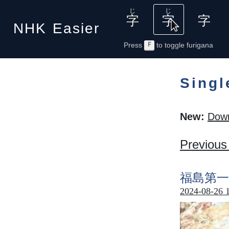
NHK
Easier
Press
F
to toggle furigana
Singl
New:
Down
Previous
福島第一
2024-08-26 