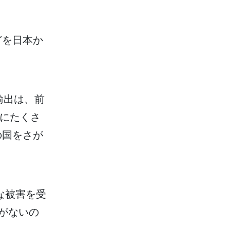
どを
日本
か
輸出
は、
前
にたくさ
の
国
をさが
な
被害
を
受
がないの