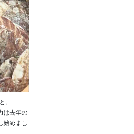
と、
力
は
去年
の
し
始
めまし