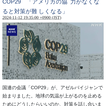
COP29 「アメリカの
協力
がなくな
ると
対策
が
難
しくなる
」
2024-11-12 19:35:00 +0900 (JST)
国連
の
会議
「COP29」が、アゼルバイジャンで
始
まりました。
地球
の
気温
が
上
がるのを
止
める
ためにどうしたらいいのか、
対策
を
話
し
合
いま