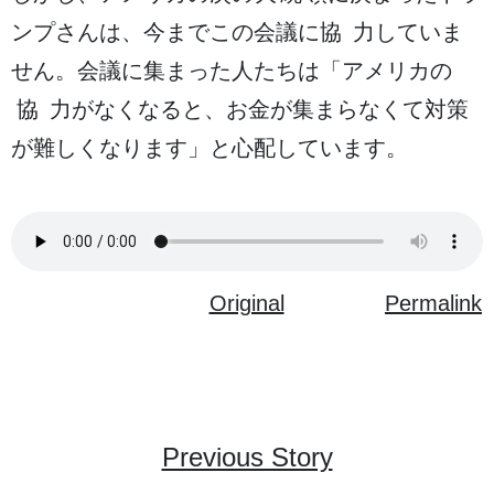
ンプさんは、
今
までこの
会議
に
協力
していま
せん。
会議
に
集
まった
人
たちは「アメリカの
協力
がなくなると、お
金
が
集
まらなくて
対策
が
難
しくなります」と
心配
しています。
Original
Permalink
Previous Story