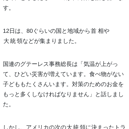
す。
12
日
は、80ぐらいの
国
と
地域
から
首相
や
大統領
などが
集
まりました。
国連
のグテーレス
事務総長
は「
気温
が
上
がっ
て、ひどい
災害
が
増
えています。
食
べ
物
がない
子
どももたくさんいます。
対策
のためのお
金
を
もっと
多
くしなければなりません」と
話
しまし
た。
しかし、アメリカの
次
の
大統領
に
決
まったトラ