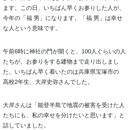
ます。この
日
、いちばん
早
くお
参
りした
人
が、
今年
の「
福男
」になります。「
福男
」は
幸
せ
な
人
という
意味
です。
午前
6
時
に
神社
の
門
が
開
くと、100
人
ぐらいの
人
たちが、お
参
りをする
建物
まで
走
り
出
しまし
た。いちばん
早
く
着
いたのは
兵庫県宝塚市
の
高校
2
年生
、
大岸
史弥
さんでした。
大岸
さんは「
能登半島
で
地震
の
被害
を
受
けた
人
たちにも、
私
の
幸
せを
分
けたいと
思
います」と
話
していました。