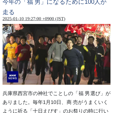
今年
の「
福男
」になるために100
人
が
走
る
2025-01-10 19:27:00 +0900 (JST)
兵庫県西宮市
の
神社
でことしの「
福男
選
び」が
ありました。
毎年
1
月
10日
、
商売
がうまくいく
ように
祈
る「
十
日
えびす」のお
祭
りの
時
に
行
い