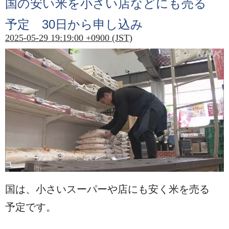
国
の
安
い
米
を
小
さい
店
などにも
売
る
予定
30
日
から
申
し
込
み
2025-05-29 19:19:00 +0900 (JST)
国
は、
小
さいスーパーや
店
にも
安
く
米
を
売
る
予定
です。