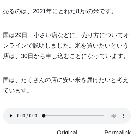
売
るのは、2021
年
にとれた8
万
tの
米
です。
国
は29
日
、
小
さい
店
などに、
売
り
方
についてオ
ンラインで
説明
しました。
米
を
買
いたいという
店
は、30
日
から
申
し
込
むことになっています。
国
は、たくさんの
店
に
安
い
米
を
届
けたいと
考
え
ています。
Original
Permalink