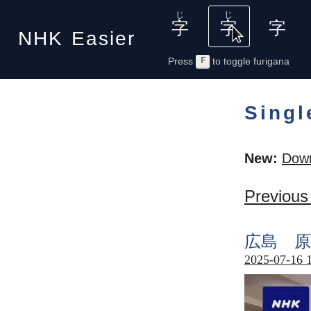
NHK
Easier
Press
F
to toggle furigana
Singl
New:
Down
Previous
広島
原
2025-07-16 