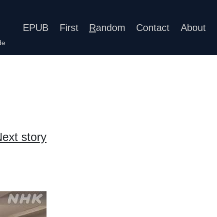
EPUB
First
R
andom
Contact
About
de
ext story