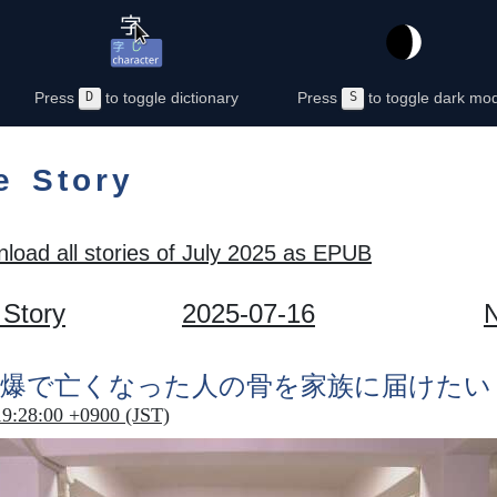
Press
D
to toggle dictionary
Press
S
to toggle dark mo
e Story
load all stories of July 2025 as EPUB
 Story
2025-07-16
N
爆
で
亡
くなった
人
の
骨
を
家族
に
届
けたい
19:28:00 +0900 (JST)