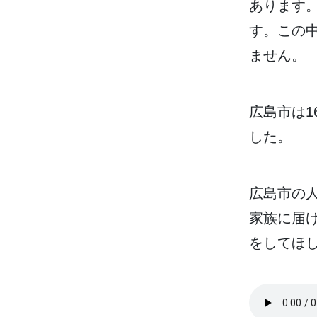
あります
す。この
ません。
広島市
は1
した。
広島市
の
家族
に
届
をしてほ