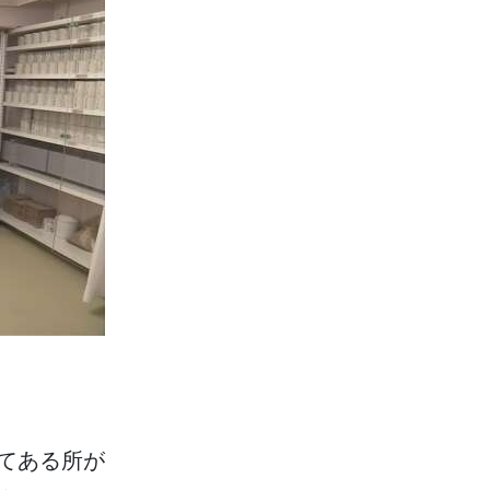
てある
所
が