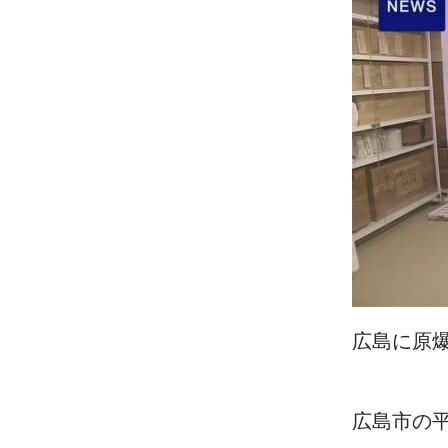
広島
に
原
広島市
の