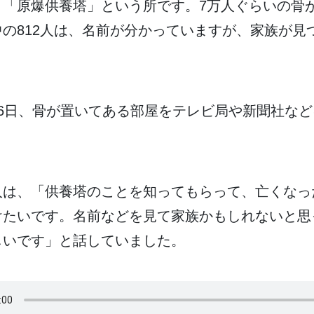
。「
原爆
供養塔
」という
所
です。7
万
人
ぐらいの
骨
中
の812
人
は、
名前
が
分
かっていますが、
家族
が
見
6
日
、
骨
が
置
いてある
部屋
をテレビ
局
や
新聞社
など
人
は、「
供養塔
のことを
知
ってもらって、
亡
くなっ
けたいです。
名前
などを
見
て
家族
かもしれないと
思
しいです」と
話
していました。