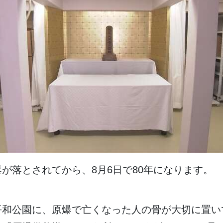
爆
が
落
とされてから、8
月
6日
で80
年
になります。
平和公園
に、
原爆
で
亡
くなった
人
の
骨
が
大切
に
置
い