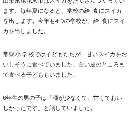
山形県尾花沢市
はスイカをたくさんつくってい
ます。
毎年
夏
になると、
学校
の
給食
にスイカ
を
出
します。
今年
も4つの
学校
が、
給食
にスイ
カを
出
しました。
常盤
小学校
では
子
どもたちが、
甘
いスイカをお
いしそうに
食
べていました。
白
い
皮
のところま
で
食
べる
子
どももいました。
6
年生
の
男
の
子
は「
種
が
少
なくて、
甘
くておい
しかったです」と
話
していました。