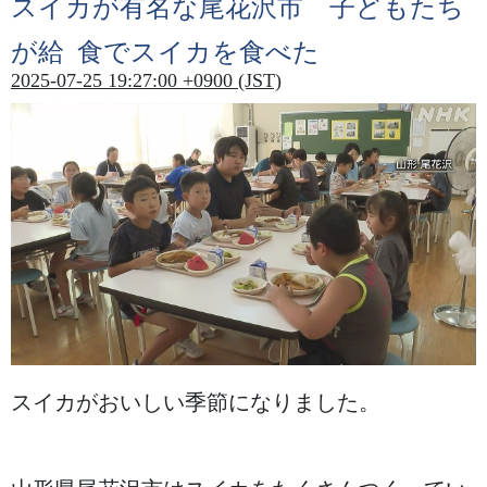
スイカが
有名
な
尾花沢市
子
どもたち
が
給食
でスイカを
食
べた
2025-07-25 19:27:00 +0900 (JST)
スイカがおいしい
季節
になりました。