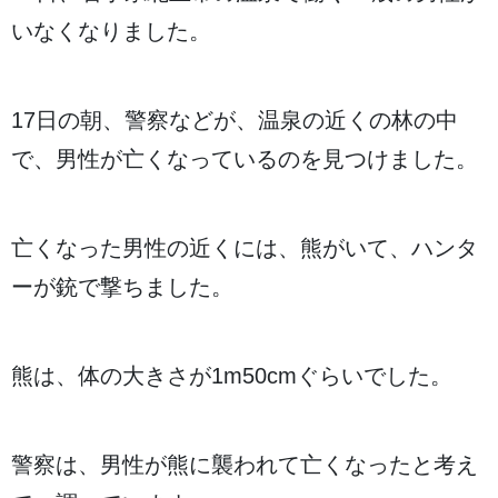
いなくなりました。
17
日
の
朝
、
警察
などが、
温泉
の
近
くの
林
の
中
で、
男性
が
亡
くなっているのを
見
つけました。
亡
くなった
男性
の
近
くには、
熊
がいて、ハンタ
ーが
銃
で
撃
ちました。
熊
は、
体
の
大
きさが1m50cmぐらいでした。
警察
は、
男性
が
熊
に
襲
われて
亡
くなったと
考
え