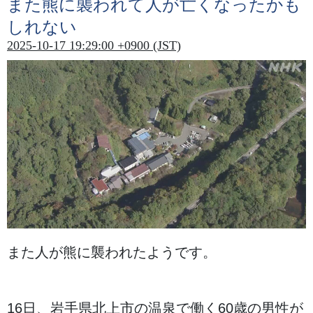
また
熊
に
襲
われて
人
が
亡
くなったかも
しれない
2025-10-17 19:29:00 +0900 (JST)
また
人
が
熊
に
襲
われたようです。
16
日
、
岩手県北上市
の
温泉
で
働
く60
歳
の
男性
が