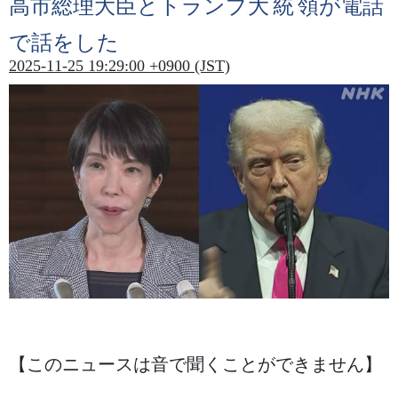
高市
総理大臣
とトランプ
大統領
が
電話
で
話
をした
2025-11-25 19:29:00 +0900 (JST)
【このニュースは
音
で
聞
くことができません】