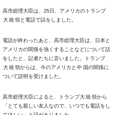
高市
総理大臣
は、25
日
、アメリカのトランプ
大統領
と
電話
で
話
をしました。
電話
が
終
わったあと、
高市
総理大臣
は、
日本
と
アメリカの
関係
を
強
くすることなどについて
話
をしたと、
記者
たちに
言
いました。トランプ
大統領
からは、
今
のアメリカと
中国
の
関係
に
ついて
説明
を
受
けました。
高市
総理大臣
によると、トランプ
大統領
から
「とても
親
しい
友人
なので、いつでも
電話
をし
てほしい」と
話
がありました。