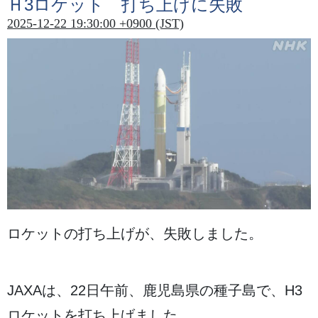
Ｈ3ロケット
打
ち
上
げに
失敗
2025-12-22 19:30:00 +0900 (JST)
ロケットの
打
ち
上
げが、
失敗
しました。
JAXAは、22
日
午前
、
鹿児島県
の
種子島
で、H3
ロケットを
打
ち
上
げました。