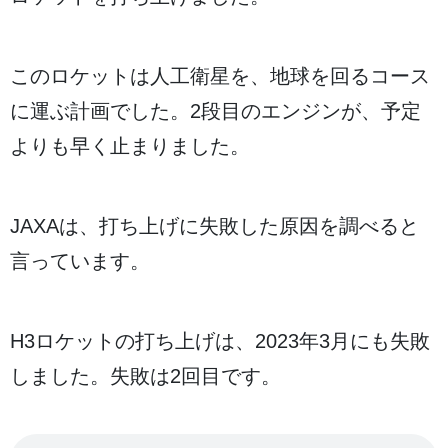
このロケットは
人工衛星
を、
地球
を
回
るコース
に
運
ぶ
計画
でした。2
段
目
のエンジンが、
予定
よりも
早
く
止
まりました。
JAXAは、
打
ち
上
げに
失敗
した
原因
を
調
べると
言
っています。
H3ロケットの
打
ち
上
げは、2023
年
3
月
にも
失敗
しました。
失敗
は2
回
目
です。