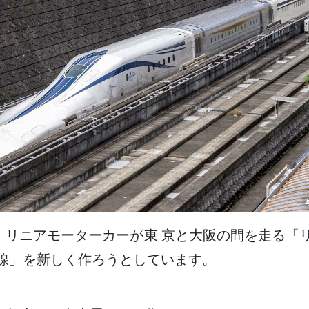
、リニアモーターカーが
東京
と
大阪
の
間
を
走
る「
線
」を
新
しく
作
ろうとしています。