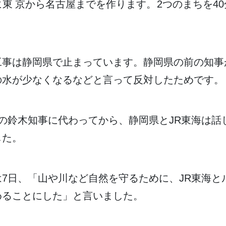
に
東京
から
名古屋
までを
作
ります。
2
つのまちを40
。
工事
は
静岡県
で
止
まっています。
静岡県
の
前
の
知事
の
水
が
少
なくなるなどと
言
って
反対
したためです。
の
鈴木
知事
に
代
わってから、
静岡県
とJR
東海
は
話
した。
は
7日
、「
山
や
川
など
自然
を
守
るために、JR
東海
と
めることにした」と
言
いました。