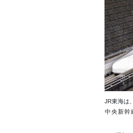
JR
東海
は
中央新幹