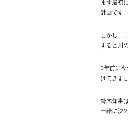
まず
最初
計画
です
しかし、
すると
川
2
年
前
に
今
けてきま
鈴木
知事
一緒
に
決