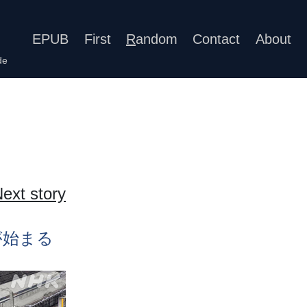
EPUB
First
R
andom
Contact
About
de
ext story
が
始
まる