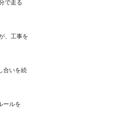
分
で
走
る
が、
工事
を
し
合
いを
続
ルールを