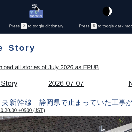
Press
D
to toggle dictionary
Press
S
to toggle dark mo
e Story
load all stories of July 2026 as EPUB
 Story
2026-07-07
N
中央新幹線
静岡県
で
止
まっていた
工事
20:20:00 +0900 (JST)