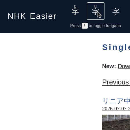
NHK
Easier
Press
F
to toggle furigana
Singl
New:
Down
Previous
リニア
2026-07-07 