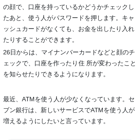
の
顔
で、
口座
を
持
っているかどうかチェックし
たあと、
使
う
人
がパスワードを
押
します。キャ
ッシュカードがなくても、お
金
を
出
したり
入
れ
たりすることができます。
26
日
からは、マイナンバーカードなどと
顔
のチ
ェックで、
口座
を
作
ったり
住所
が
変
わったこと
を
知
らせたりできるようになります。
最近
、ATMを
使
う
人
が
少
なくなっています。セ
ブン銀行は、
新
しいサービスでATMを
使
う
人
が
増
えるようにしたいと
言
っています。