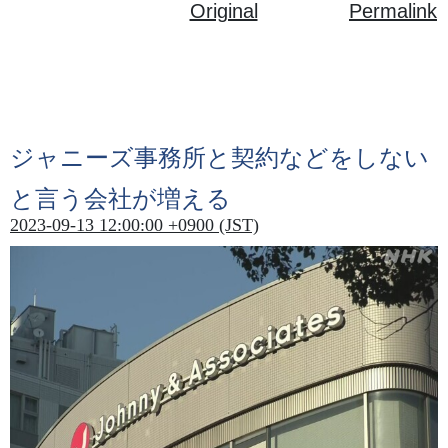
Original
Permalink
ジャニーズ
事務所
と
契約
などをしない
と
言
う
会社
が
増
える
2023-09-13 12:00:00 +0900 (JST)