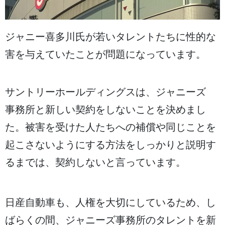
ジャニー
喜多川
氏
が
若
いタレントたちに
性
的
な
害
を
与
えていたことが
問題
になっています。
サントリーホールディングスは、ジャニーズ
事務所
と
新
しい
契約
をしないことを
決
めまし
た。
被害
を
受
けた
人
たちへの
補償
や
同
じことを
起
こさないようにする
方法
をしっかりと
説明
す
るまでは、
契約
しないと
言
っています。
日産自動車
も、
人権
を
大切
にしているため、し
ばらくの
間
、ジャニーズ
事務所
のタレントを
新