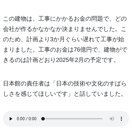
この
建物
は、
工事
にかかるお
金
の
問題
で、どの
会社
が
作
るかなかなか
決
まりませんでした。こ
のため、
計画
より3か
月
ぐらい
遅
れて
工事
が
始
まりました。
工事
のお
金
は76
億
円
で、
建物
がで
きるのは
計画
どおり2025
年
2
月
の
予定
です。
日本館
の
責任者
は「
日本
の
技術
や
文化
のすばら
しさを
感
じてほしいです」と
話
していました。