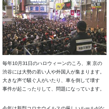
毎年
10
月
31
日
のハロウィーンのころ、
東京
の
渋谷
には
大勢
の
若
い
人
や
外国人
が
集
まります。
大
きな
声
で
騒
ぐ
人
がいたり、
車
を
倒
して
壊
す
事件
が
起
こったりして、
問題
になっています。
今年
は
新型
コロナウイルスの
厳
しいルールがな