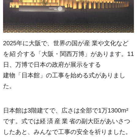
2025
年
に
大阪
で、
世界
の
国
が
産業
や
文化
など
を
紹介
する「
大阪
・
関西万博
」があります。11
日
、
万博
で
日本
の
政府
が
展示
をする
建物
「
日本館
」の
工事
を
始
める
式
がありまし
た。
日本館
は3
階
建
てで、
広
さは
全部
で1
万
1300m²
です。
式
では
経済産業省
の
副
大臣
があいさつ
したあと、みんなで
工事
の
安全
を
祈
りました。