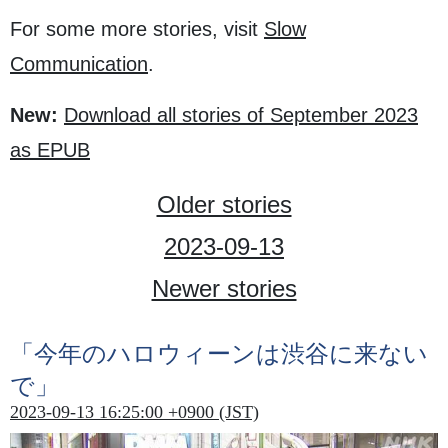
For some more stories, visit
Slow
Communication
.
New:
Download all stories of September 2023
as EPUB
Older stories
2023-09-13
Newer stories
「
今年
のハロウィーンは
渋谷
に
来
ない
で」
2023-09-13 16:25:00 +0900 (JST)