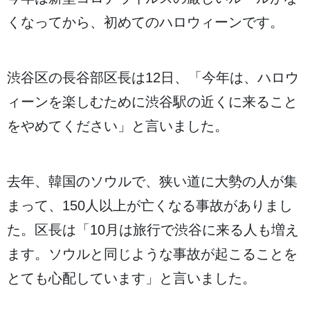
くなってから、
初
めてのハロウィーンです。
渋谷区
の
長谷部
区長
は12
日
、「
今年
は、ハロウ
ィーンを
楽
しむために
渋谷駅
の
近
くに
来
ること
をやめてください」と
言
いました。
去年
、
韓国
のソウルで、
狭
い
道
に
大勢
の
人
が
集
まって、150
人
以上
が
亡
くなる
事故
がありまし
た。
区長
は「10
月
は
旅行
で
渋谷
に
来
る
人
も
増
え
ます。ソウルと
同
じような
事故
が
起
こることを
とても
心配
しています」と
言
いました。