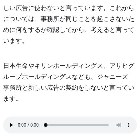
しい
広告
に
使
わないと
言
っています。これから
については、
事務所
が
同
じことを
起
こさないた
めに
何
をするか
確認
してから、
考
えると
言
って
います。
日本生命
やキリンホールディングス、アサヒグ
ループホールディングスなども、ジャニーズ
事務所
と
新
しい
広告
の
契約
をしないと
言
ってい
ます。