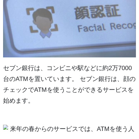
セブン銀行は、コンビニや
駅
などに
約
2
万
7000
台
のATMを
置
いています。 セブン銀行は、
顔
の
チェックでATMを
使
うことができるサービスを
始
めます。
来年
の
春
からのサービスでは、ATMを
使
う
人