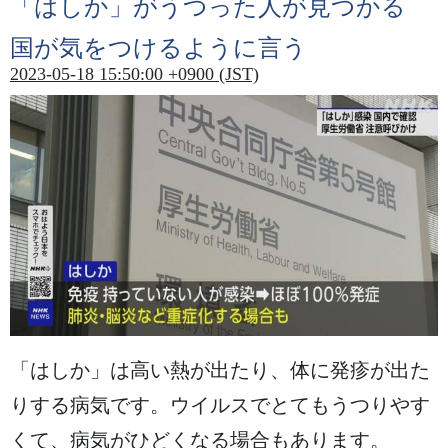
「はしか」がうつった
人
が
見
つかる
国
が
気
をつけるように
言
う
2023-05-18 15:50:00 +0900 (JST)
「はしか」は
高
い
熱
が
出
たり、
体
に
発疹
が
出
た
りする
病気
です。ウイルスでとてもうつりやす
くて、
病気
がひどくなる
場合
もあります。