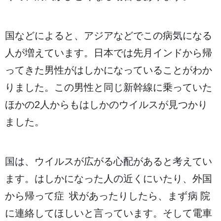
国
などによると、アジアなどでこの
病気
になる
人
が
増
えています。
日本
では
先月
インドから
帰
ってきた
男性
がはしかになっていることがわか
りました。この
男性
と
同
じ
新幹線
に
乗
っていた
ほかの
2人
からもはしかのウイルスが
見
つかり
ました。
国
は、ウイルスが
広
がる
心配
があると
考
えてい
ます。はしかになった
人
の
近
くにいたり、
外国
から
帰
って
症状
があったりしたら、まず
病院
に
連絡
してほしいと
言
っています。そして
電車