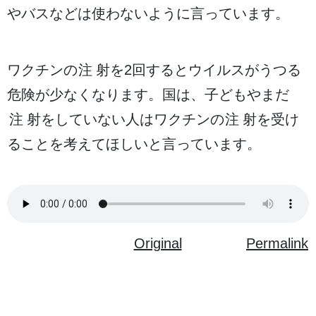
やバスなどは
使
わないように
言
っています。
ワクチンの
注射
を2
回
するとウイルスがうつる
危険
が
少
なくなります。
国
は、
子
どもやまだ
注射
をしていない
人
はワクチンの
注射
を
受
け
ることを
考
えてほしいと
言
っています。
Original
Permalink