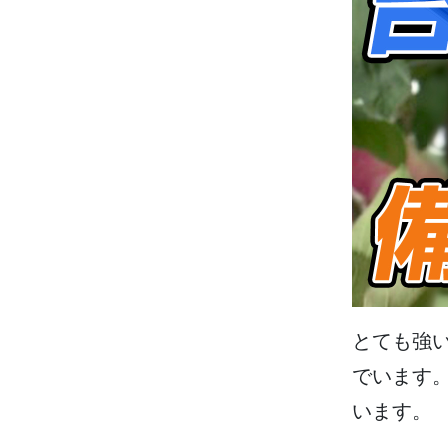
とても
強
でいます
います。