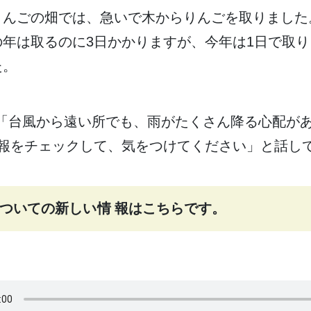
りんごの
畑
では、
急
いで
木
からりんごを
取
りました
の
年
は
取
るのに
3日
かかりますが、
今年
は1
日
で
取
り
た。
「
台風
から
遠
い
所
でも、
雨
がたくさん
降
る
心配
が
報
をチェックして、
気
をつけてください」と
話
し
ついての
新
しい
情報
はこちらです。