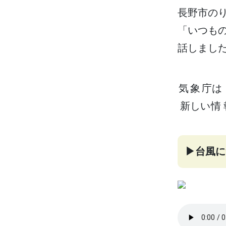
長野市
の
「いつも
話
しまし
気象庁
は
新
しい
情
▶
台風
に