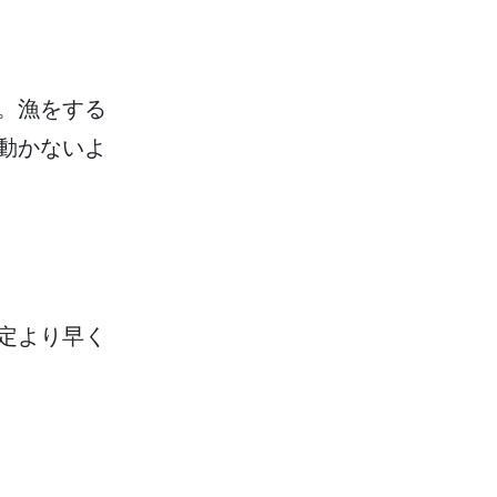
。
漁
をする
動
かないよ
定
より
早
く