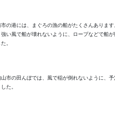
南市
の
港
には、まぐろの
漁
の
船
がたくさんあります
、
強
い
風
で
船
が
壊
れないように、ロープなどで
船
が
した。
知山市
の
田
んぼでは、
風
で
稲
が
倒
れないように、
予
ました。