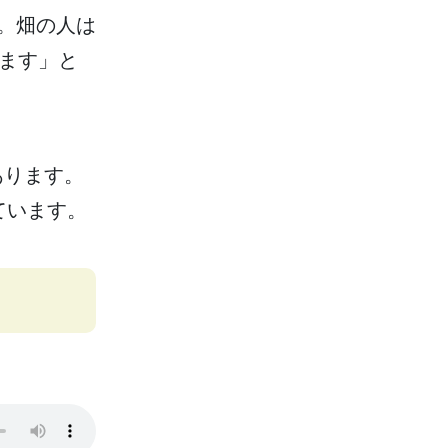
。
畑
の
人
は
ます」と
あります。
ています。