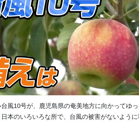
い
台風
10
号
が、
鹿児島県
の
奄美地方
に
向
かってゆっ
。
日本
のいろいろな
所
で、
台風
の
被害
がないように