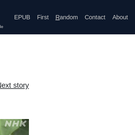
EPUB
First
R
andom
Contact
About
de
ext story