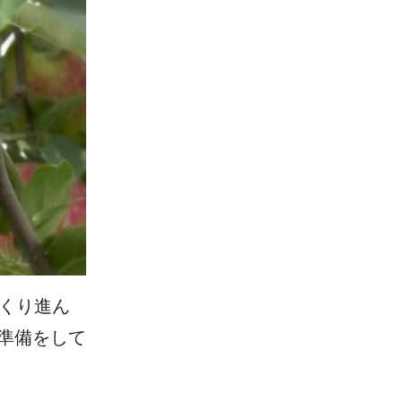
くり
進
ん
準備
をして