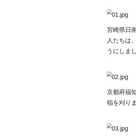
宮崎県
日
人
たちは
うにしま
京都府
福
稲
を
刈
り