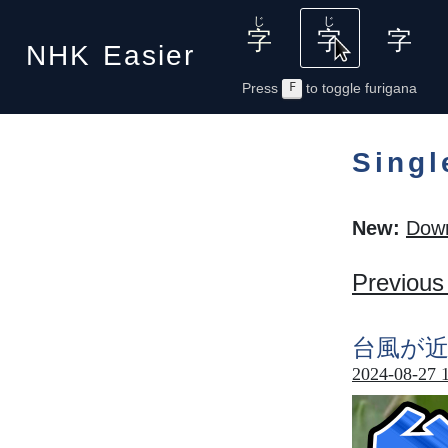
NHK
Easier
Press
F
to toggle furigana
Singl
New:
Down
Previous
台風
が
2024-08-27 