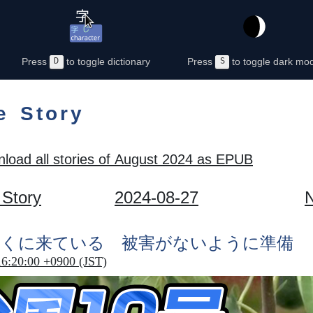
Press
D
to toggle dictionary
Press
S
to toggle dark mo
e Story
load all stories of August 2024 as EPUB
 Story
2024-08-27
N
近
くに
来
ている
被害
がないように
準備
16:20:00 +0900 (JST)