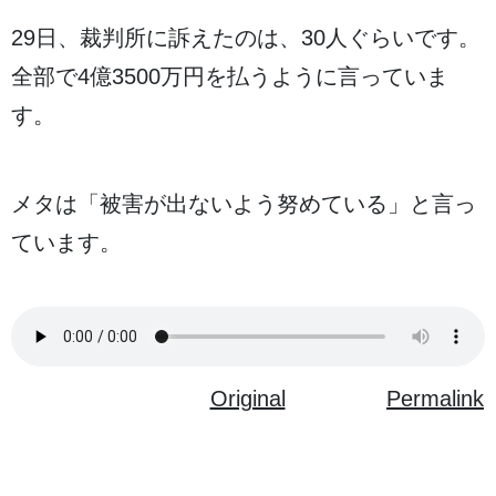
29
日
、
裁判所
に
訴
えたのは、30
人
ぐらいです。
全部
で4
億
3500
万
円
を
払
うように
言
っていま
す。
メタは「
被害
が
出
ないよう
努
めている」と
言
っ
ています。
Original
Permalink