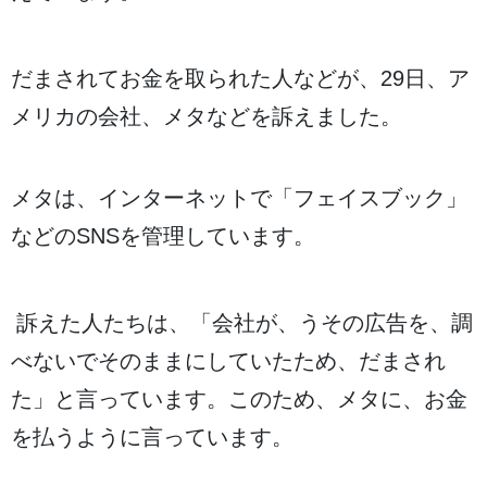
だまされてお
金
を
取
られた
人
などが、29
日
、ア
メリカの
会社
、メタなどを
訴
えました。
メタは、インターネットで「フェイスブック」
などのSNSを
管理
しています。
訴
えた
人
たちは、「
会社
が、うその
広告
を、
調
べないでそのままにしていたため、だまされ
た」と
言
っています。このため、メタに、お
金
を
払
うように
言
っています。