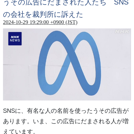
うその
広告
にだまされた
人
たち SNS
の
会社
を
裁判所
に
訴
えた
2024-10-29 19:29:00 +0900 (JST)
SNSに、
有名
な
人
の
名前
を
使
ったうその
広告
が
あります。いま、この
広告
にだまされる
人
が
増
えています。