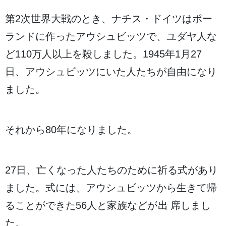
第2次世界大戦
のとき、ナチス・ドイツはポー
ランドに
作
ったアウシュビッツで、ユダヤ人な
ど110
万
人
以上
を
殺
しました。1945
年
1
月
27
日
、アウシュビッツにいた
人
たちが
自由
になり
ました。
それから80
年
になりました。
27
日
、
亡
くなった
人
たちのために
祈
る
式
があり
ました。
式
には、アウシュビッツから
生
きて
帰
ることができた56
人
と
家族
などが
出席
しまし
た。