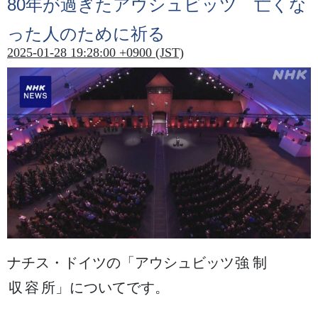
80
年
が
過
ぎたアウシュビッツ
亡
くな
った
人
のために
祈
る
2025-01-28 19:28:00 +0900 (JST)
ナチス・ドイツの「アウシュビッツ
強制
収容所
」についてです。