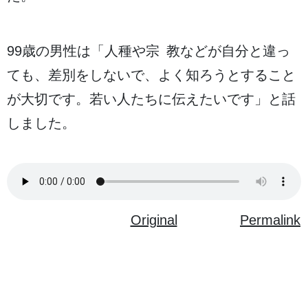
99
歳
の
男性
は「
人種
や
宗教
などが
自分
と
違
っ
ても、
差別
をしないで、よく
知
ろうとすること
が
大切
です。
若
い
人
たちに
伝
えたいです」と
話
しました。
Original
Permalink