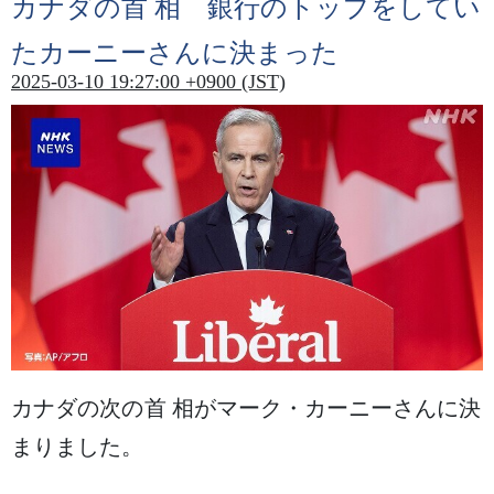
カナダの
首相
銀行
のトップをしてい
たカーニーさんに
決
まった
2025-03-10 19:27:00 +0900 (JST)
カナダの
次
の
首相
がマーク・カーニーさんに
決
まりました。