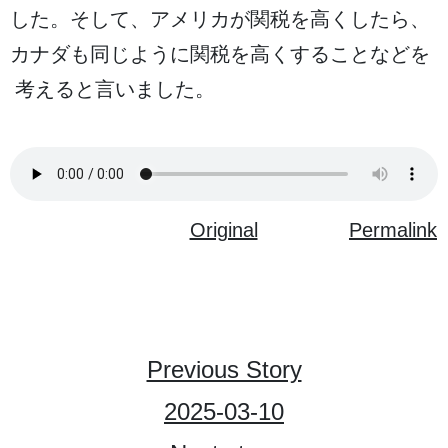
した。そして、アメリカが
関税
を
高
くしたら、
カナダも
同
じように
関税
を
高
くすることなどを
考
えると
言
いました。
Original
Permalink
Previous Story
2025-03-10