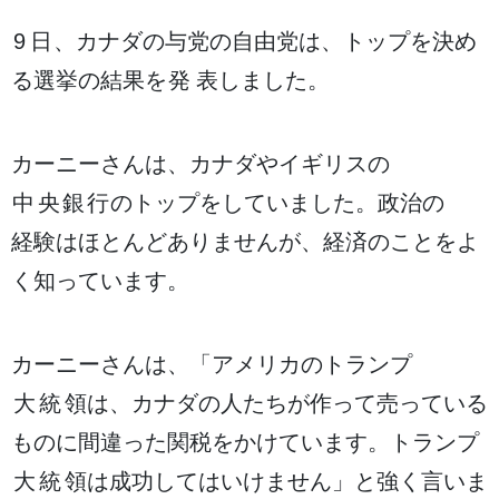
9日
、カナダの
与党
の
自由党
は、トップを
決
め
る
選挙
の
結果
を
発表
しました。
カーニーさんは、カナダやイギリスの
中央銀行
のトップをしていました。
政治
の
経験
はほとんどありませんが、
経済
のことをよ
く
知
っています。
カーニーさんは、「アメリカのトランプ
大統領
は、カナダの
人
たちが
作
って
売
っている
ものに
間違
った
関税
をかけています。トランプ
大統領
は
成功
してはいけません」と
強
く
言
いま