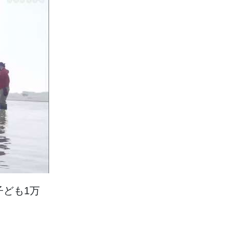
子
ども1
万