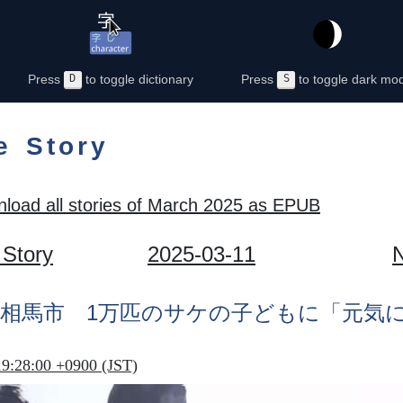
Press
D
to toggle dictionary
Press
S
to toggle dark mo
e Story
load all stories of March 2025 as EPUB
 Story
2025-03-11
N
相馬市
1
万
匹
のサケの
子
どもに「
元気
19:28:00 +0900 (JST)