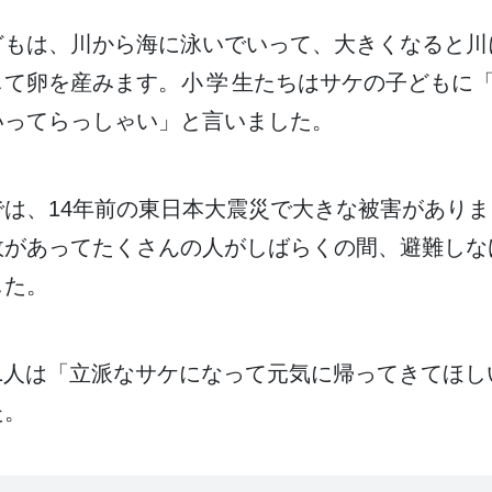
どもは、
川
から
海
に
泳
いでいって、
大
きくなると
川
して
卵
を
産
みます。
小学生
たちはサケの
子
どもに
いってらっしゃい」と
言
いました。
では、14
年
前
の
東日本大震災
で
大
きな
被害
がありま
故
があってたくさんの
人
がしばらくの
間
、
避難
しな
した。
1人
は「
立派
なサケになって
元気
に
帰
ってきてほし
た。