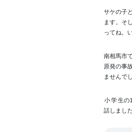
サケの
子
ます。そ
ってね。
南相馬市
原発
の
事
ませんで
小学生
の
話
しまし