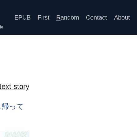
EPUB
First
R
andom
Contact
About
de
ext story
に
帰
って