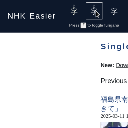
NHK
Easier
Press
F
to toggle furigana
Singl
New:
Down
Previous
福島県南
きて」
2025-03-11 