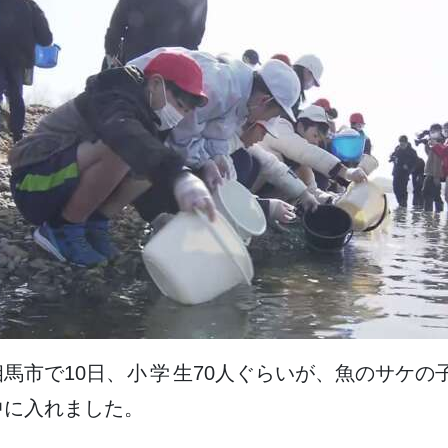
相馬市
で
10日
、
小学生
70
人
ぐらいが、
魚
のサケの
中
に
入
れました。