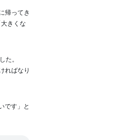
に
帰
ってき
「
大
きくな
した。
ければなり
いです」と