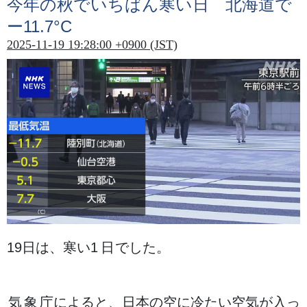
今年
の
秋
でいちばん
寒
い
日
北海道
で
ー11.7°C
2025-11-19 19:28:00 +0900 (JST)
19
日
は、
寒
い
1日
でした。
気象庁
によると、
日本
の
空
に
冷
たい
空気
が
入
っ