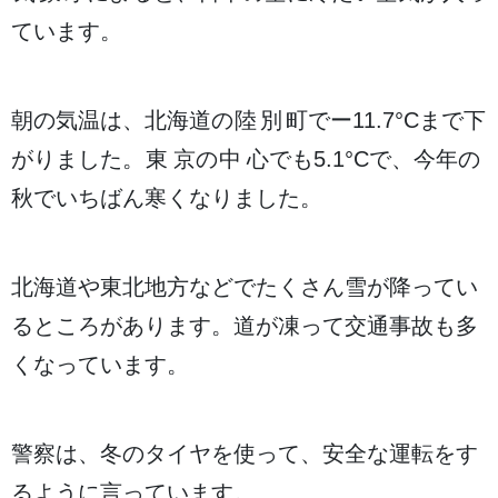
ています。
朝
の
気温
は、
北海道
の
陸別町
でー11.7°Cまで
下
がりました。
東京
の
中心
でも5.1°Cで、
今年
の
秋
でいちばん
寒
くなりました。
北海道
や
東北地方
などでたくさん
雪
が
降
ってい
るところがあります。
道
が
凍
って
交通事故
も
多
くなっています。
警察
は、
冬
のタイヤを
使
って、
安全
な
運転
をす
るように
言
っています。