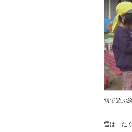
雪
で
遊
ぶ
雪
は、た