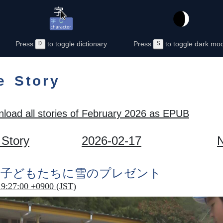
Press
D
to toggle dictionary
Press
S
to toggle dark mo
e Story
load all stories of February 2026 as EPUB
 Story
2026-02-17
N
の
子
どもたちに
雪
のプレゼント
19:27:00 +0900 (JST)