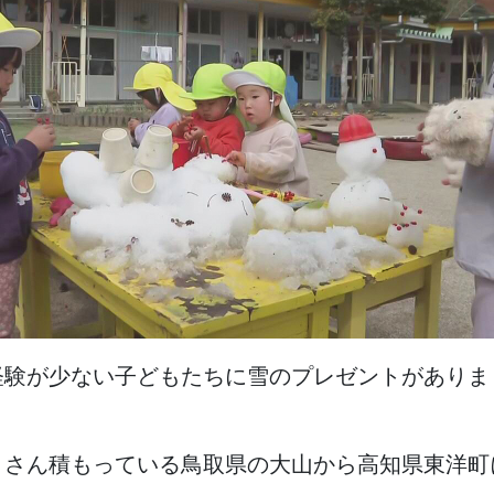
経験
が
少
ない
子
どもたちに
雪
のプレゼントがありま
くさん
積
もっている
鳥取県
の
大山
から
高知県東洋町