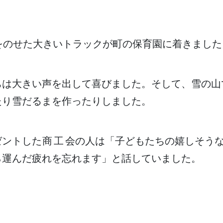
をのせた
大
きいトラックが
町
の
保育園
に
着
きました
ちは
大
きい
声
を
出
して
喜
びました。そして、
雪
の
山
たり
雪
だるまを
作
ったりしました。
ゼントした
商工会
の
人
は「
子
どもたちの
嬉
しそう
ら
運
んだ
疲
れを
忘
れます」と
話
していました。