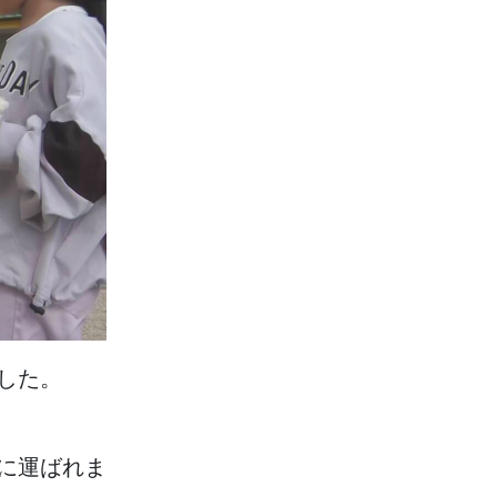
した。
に
運
ばれま