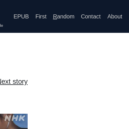
EPUB
First
R
andom
Contact
About
de
ext story