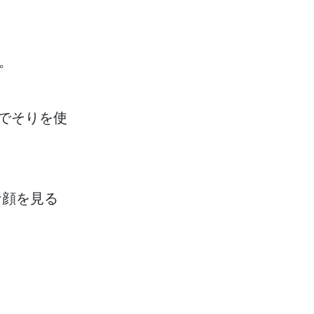
。
でそりを
使
な
顔
を
見
る