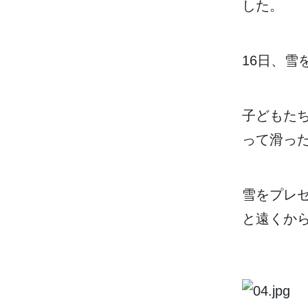
した。
16
日
、
雪
子
どもた
って
滑
っ
雪
をプレ
と
遠
くか