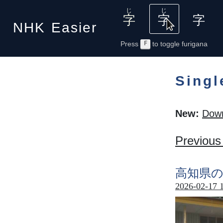
NHK
Easier
Press
F
to toggle furigana
Singl
New:
Down
Previous
高知県
2026-02-17 