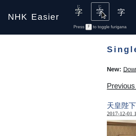
NHK
Easier
Press
F
to toggle furigana
Singl
New:
Down
Previous
天皇
陛下
2017-12-01 