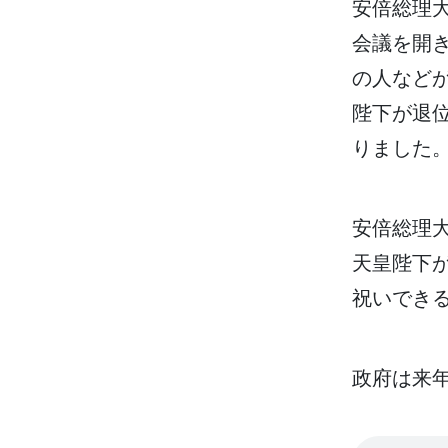
安倍
総理
会議
を
開
の
人
など
陛下
が
退
りました
安倍
総理
天皇
陛下
祝
いでき
政府
は
来