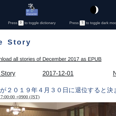
Press
D
to toggle dictionary
Press
S
to toggle dark mo
e Story
load all stories of December 2017 as EPUB
 Story
2017-12-01
N
が２０１９
年
４
月
３０
日
に
退位
すると
決
17:00:00 +0900 (JST)