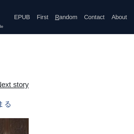
EPUB
First
R
andom
Contact
About
de
ext story
まる