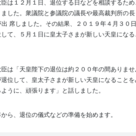
大臣
は１２
月
１日
、
退位
する
日
などを
相談
するため
きました。
衆議院
と
参議院
の
議長
や
最高裁判所
の
長
が
出席
しました。その
結果
、２０１９
年
４
月
３０
位
して、５
月
１日
に
皇太子
さまが
新
しい
天皇
になる
。
大臣
は「
天皇
陛下
の
退位
は
約
２００
年
の
間
ありませ
が
退位
して、
皇太子
さまが
新
しい
天皇
になることを
るように、
頑張
ります」と
話
しました。
年
から、
退位
の
儀式
などの
準備
を
始
めます。