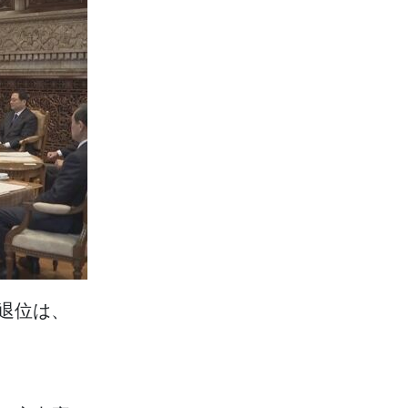
退位
は、