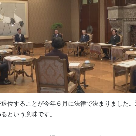
が
退位
することが
今年
６
月
に
法律
で
決
まりました。
めるという
意味
です。