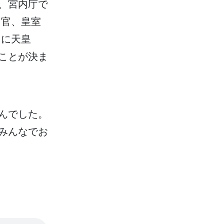
、
宮内庁
で
官
、
皇室
日
に
天皇
ことが
決
ま
んでした。
みんなでお