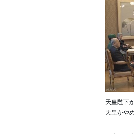
天皇
陛下
天皇
がや