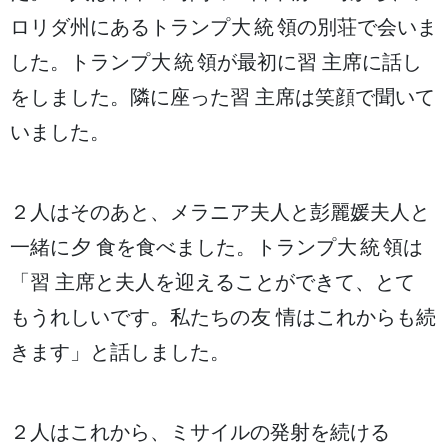
ロリダ
州
にあるトランプ
大統領
の
別荘
で
会
いま
した。トランプ
大統領
が
最初
に
習
主席
に
話
し
をしました。
隣
に
座
った
習
主席
は
笑顔
で
聞
いて
いました。
２人
はそのあと、メラニア
夫人
と
彭
麗媛
夫人
と
一緒
に
夕食
を
食
べました。トランプ
大統領
は
「
習
主席
と
夫人
を
迎
えることができて、とて
もうれしいです。
私
たちの
友情
はこれからも
続
きます」と
話
しました。
２人
はこれから、ミサイルの
発射
を
続
ける