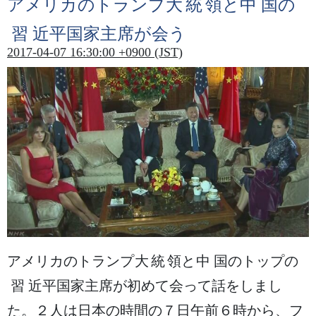
アメリカのトランプ
大統領
と
中国
の
習
近平
国家主席
が
会
う
2017-04-07 16:30:00 +0900 (JST)
アメリカのトランプ
大統領
と
中国
のトップの
習
近平
国家主席
が
初
めて
会
って
話
をしまし
た。
２人
は
日本
の
時間
の
７日
午前
６
時
から、フ