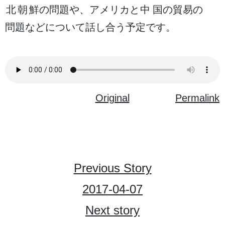
北朝鮮
の
問題
や、アメリカと
中国
の
貿易
の
問題
などについて
話
し
合
う
予定
です。
Original
Permalink
Previous Story
2017-04-07
Next story