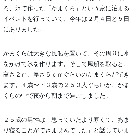
ろ、
氷
で
作
った「かまくら」という
家
に
泊
まる
イベントを
行
っていて、
今年
は２
月
４日
と
５日
にありました。
かまくらは
大
きな
風船
を
置
いて、その
周
りに
水
をかけて
氷
を
作
ります。そして
風船
を
取
ると、
高
さ２ｍ、
厚
さ５ｃｍぐらいのかまくらができ
ます。４
歳
〜７３
歳
の２５０
人
ぐらいが、かま
くらの
中
で
夜
から
朝
まで
過
ごしました。
２５
歳
の
男性
は「
思
っていたより
寒
くて、あま
り
寝
ることができませんでした」と
話
していま