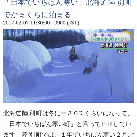
「
日本
でいちばん
寒
い」
北海道
陸別町
でかまくらに
泊
まる
2017-02-07 11:30:00 +0900 (JST)
北海道
陸別町
は
冬
にー３０℃ぐらいになって、
「
日本
でいちばん
寒
い
町
」と
言
ってＰＲしてい
ます。
陸別町
では、１
年
でいちばん
寒
い２
月
ご