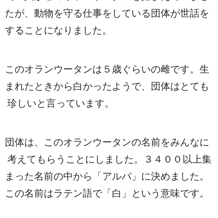
たが、
動物
を
守
る
仕事
をしている
団体
が
世話
を
することになりました。
このオランウータンは５
歳
ぐらいの
雌
です。
生
まれたときから
白
かったようで、
団体
はとても
珍
しいと
言
っています。
団体
は、このオランウータンの
名前
をみんなに
考
えてもらうことにしました。３４００
以上
集
まった
名前
の
中
から「アルバ」に
決
めました。
この
名前
はラテン
語
で「
白
」という
意味
です。