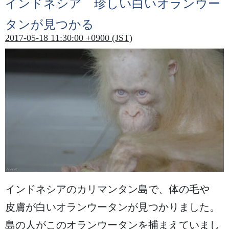
インドネシア
珍
しい
白
いオランウー
タンが
見
つかる
2017-05-18 11:30:00 +0900 (JST)
インドネシアのカリマンタン
島
で、
体
の
毛
や
皮膚
が
白
いオランウータンが
見
つかりました。
島
の
人
がこのオランウータンを
捕
まえていまし